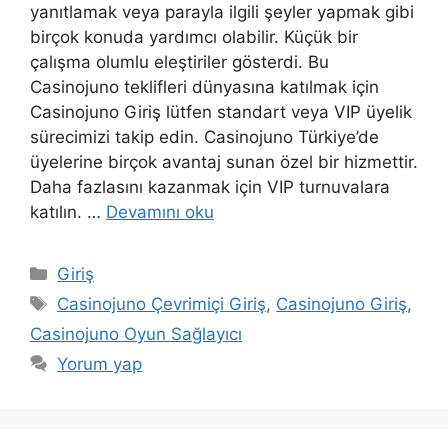
yanıtlamak veya parayla ilgili şeyler yapmak gibi
birçok konuda yardımcı olabilir. Küçük bir
çalışma olumlu eleştiriler gösterdi. Bu
Casinojuno teklifleri dünyasına katılmak için
Casinojuno Giriş lütfen standart veya VIP üyelik
sürecimizi takip edin. Casinojuno Türkiye’de
üyelerine birçok avantaj sunan özel bir hizmettir.
Daha fazlasını kazanmak için VIP turnuvalara
katılın. …
Devamını oku
Kategoriler
Giriş
Etiketler
Casinojuno Çevrimiçi Giriş
,
Casinojuno Giriş
,
Casinojuno Oyun Sağlayıcı
Yorum yap