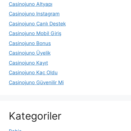
Casinojuno Altyapı
Casinojuno Instagram
Casinojuno Canlı Destek
Casinojuno Mobil Giriş
Casinojuno Bonus
Casinojuno Üyelik
Casinojuno Kayıt
Casinojuno Kaç Oldu
Casinojuno Güvenilir Mi
Kategoriler