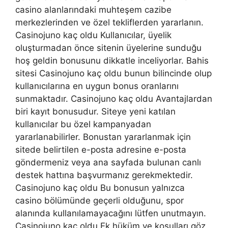
casino alanlarındaki muhteşem cazibe
merkezlerinden ve özel tekliflerden yararlanın.
Casinojuno kaç oldu Kullanıcılar, üyelik
oluşturmadan önce sitenin üyelerine sunduğu
hoş geldin bonusunu dikkatle inceliyorlar. Bahis
sitesi Casinojuno kaç oldu bunun bilincinde olup
kullanıcılarına en uygun bonus oranlarını
sunmaktadır. Casinojuno kaç oldu Avantajlardan
biri kayıt bonusudur. Siteye yeni katılan
kullanıcılar bu özel kampanyadan
yararlanabilirler. Bonustan yararlanmak için
sitede belirtilen e-posta adresine e-posta
göndermeniz veya ana sayfada bulunan canlı
destek hattına başvurmanız gerekmektedir.
Casinojuno kaç oldu Bu bonusun yalnızca
casino bölümünde geçerli olduğunu, spor
alanında kullanılamayacağını lütfen unutmayın.
Casinojuno kaç oldu Ek hüküm ve koşulları göz