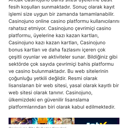
fesih koşulları sunmaktadır. Sonuç olarak kayıt
işlemi size uygun bir zamanda tamamlanabilir.
Casinojuno online casino platformu kullanıcılarını
rahatsız etmiyor. Casinojuno çevrimiçi casino
platformu, üyelerine kazı kazan kartları,
Casinojuno kazı kazan kartları, Casinojuno
bonus kartları ve daha fazlasını içeren çok
çeşitli oyunlar ve aktiviteler sunar. Bildiğiniz gibi
sektörde çok sayıda çevrimiçi bahis platformu
ve casino bulunmaktadır. Bu web sitelerinin
çoğunluğu yetkili değildir. Resmi olarak
lisanslanan bir web sitesi, yasal olarak kayıtlı bir
web sitesi olarak tanınır. Casinojuno,
ülkemizdeki en güvenilir lisanslama
platformlarından biri olarak kabul edilmektedir.