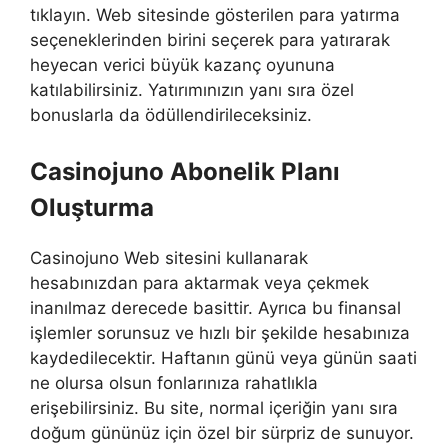
tıklayın. Web sitesinde gösterilen para yatırma
seçeneklerinden birini seçerek para yatırarak
heyecan verici büyük kazanç oyununa
katılabilirsiniz. Yatırımınızın yanı sıra özel
bonuslarla da ödüllendirileceksiniz.
Casinojuno Abonelik Planı
Oluşturma
Casinojuno Web sitesini kullanarak
hesabınızdan para aktarmak veya çekmek
inanılmaz derecede basittir. Ayrıca bu finansal
işlemler sorunsuz ve hızlı bir şekilde hesabınıza
kaydedilecektir. Haftanın günü veya günün saati
ne olursa olsun fonlarınıza rahatlıkla
erişebilirsiniz. Bu site, normal içeriğin yanı sıra
doğum gününüz için özel bir sürpriz de sunuyor.