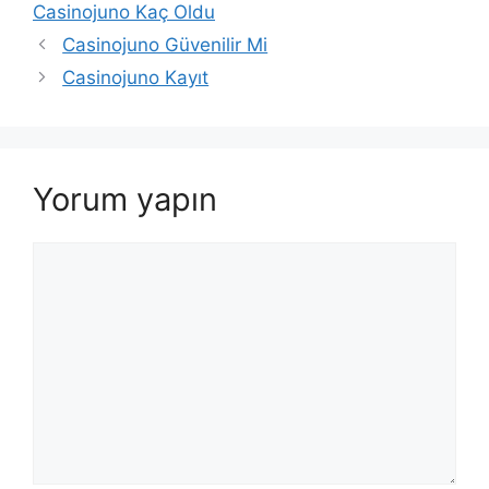
Casinojuno Kaç Oldu
Casinojuno Güvenilir Mi
Casinojuno Kayıt
Yorum yapın
Yorum