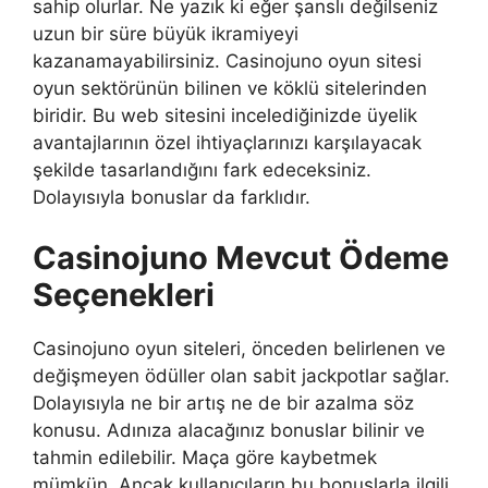
sahip olurlar. Ne yazık ki eğer şanslı değilseniz
uzun bir süre büyük ikramiyeyi
kazanamayabilirsiniz. Casinojuno oyun sitesi
oyun sektörünün bilinen ve köklü sitelerinden
biridir. Bu web sitesini incelediğinizde üyelik
avantajlarının özel ihtiyaçlarınızı karşılayacak
şekilde tasarlandığını fark edeceksiniz.
Dolayısıyla bonuslar da farklıdır.
Casinojuno Mevcut Ödeme
Seçenekleri
Casinojuno oyun siteleri, önceden belirlenen ve
değişmeyen ödüller olan sabit jackpotlar sağlar.
Dolayısıyla ne bir artış ne de bir azalma söz
konusu. Adınıza alacağınız bonuslar bilinir ve
tahmin edilebilir. Maça göre kaybetmek
mümkün. Ancak kullanıcıların bu bonuslarla ilgili