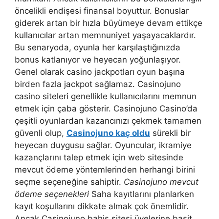
öncelikli endişesi finansal boyuttur. Bonuslar
giderek artan bir hızla büyümeye devam ettikçe
kullanıcılar artan memnuniyet yaşayacaklardır.
Bu senaryoda, oyunla her karşılaştığınızda
bonus katlanıyor ve heyecan yoğunlaşıyor.
Genel olarak casino jackpotları oyun başına
birden fazla jackpot sağlamaz. Casinojuno
casino siteleri genellikle kullanıcılarını memnun
etmek için çaba gösterir. Casinojuno Casino’da
çeşitli oyunlardan kazancınızı çekmek tamamen
güvenli olup,
Casinojuno kaç oldu
sürekli bir
heyecan duygusu sağlar. Oyuncular, ikramiye
kazançlarını talep etmek için web sitesinde
mevcut ödeme yöntemlerinden herhangi birini
seçme seçeneğine sahiptir.
Casinojuno mevcut
ödeme seçenekleri
Saha kayıtlarını planlarken
kayıt koşullarını dikkate almak çok önemlidir.
Ancak Casinojuno bahis sitesi üyelerine basit