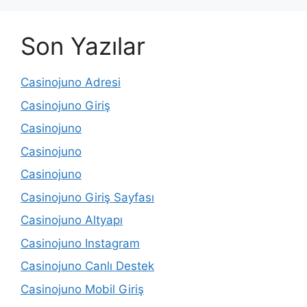
Son Yazılar
Casinojuno Adresi
Casinojuno Giriş
Casinojuno
Casinojuno
Casinojuno
Casinojuno Giriş Sayfası
Casinojuno Altyapı
Casinojuno Instagram
Casinojuno Canlı Destek
Casinojuno Mobil Giriş