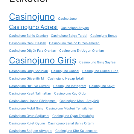
Casinojuno
Casino Juno
Casinojuno Adresi
Casinojuno Altyapı
Casinojuno Bahis Oranları
Casinojuno Belge Talebi
Casinojuno Bonus
Casinojuno Canlı Destek
Casinojuno Casino Düzenlemeleri
Casinojuno Düşük Faiz Oranları
Casinojuno En Uygun Oranları
Casinojuno Giriş
Casinojuno Giriş Sayfası
Casinojuno Giriş Sorunları
Casinojuno Güncel
Casinojuno Güncel Giriş
Casinojuno Güvenilir Mi
Casinojuno Hesap İptali
Casinojuno Hızlı ve Güvenli
Casinojuno Instagram
Casinojuno Kayıt
Casinojuno Kayıt Talimatları
Casinojuno Kaç Oldu
Casino Juno Lisans Sözleşmesi
Casinojuno Mobil Arayüzü
Casinojuno Mobil Giriş
Casinojuno Müşteri Temsilcileri
Casinojuno Oyun Sağlayıcı
Casinojuno Oyun Topluluğu
Casinojuno Rulet Oyunu
Casinojuno Sanal Bahis Ortamı
Casinojuno Sağlam Altyapısı
Casinojuno Site Kullanıcıları