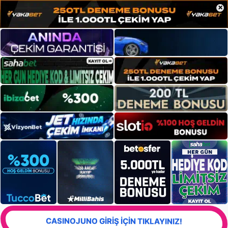
×
CASINOJUNO GİRİŞ İÇİN TIKLAYINIZ!