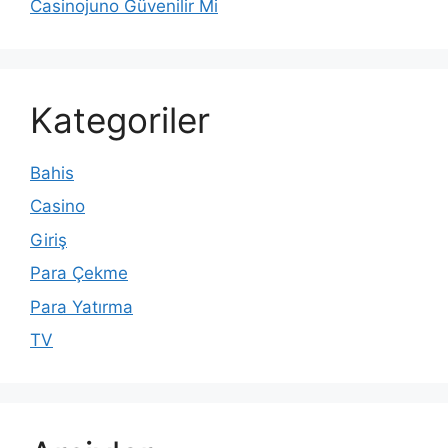
Casinojuno Güvenilir Mi
Kategoriler
Bahis
Casino
Giriş
Para Çekme
Para Yatırma
TV