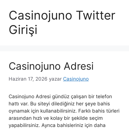
Casinojuno Twitter
Girişi
Casinojuno Adresi
Haziran 17, 2026
yazar
Casinojuno
Casinojuno Adresi gündüz çalışan bir telefon
hattı var. Bu siteyi dilediğiniz her şeye bahis
oynamak için kullanabilirsiniz. Farklı bahis türleri
arasından hızlı ve kolay bir şekilde seçim
yapabilirsiniz. Ayrıca bahisleriniz için daha