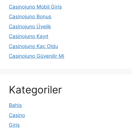
Casinojuno Mobil Giriş
Casinojuno Bonus
Casinojuno Üyelik
Casinojuno Kayıt
Casinojuno Kaç Oldu
Casinojuno Güvenilir Mi
Kategoriler
Bahis
Casino
Giriş