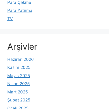
Para Çekme
Para Yatırma
TV
Arşivler
Haziran 2026
Kasım 2025
Mayıs 2025
Nisan 2025
Mart 2025
Şubat 2025
Ocak 2025