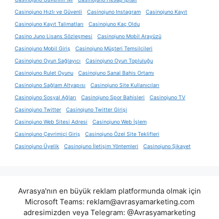
Casinojuno Hızlı ve Güvenli
Casinojuno Instagram
Casinojuno Kayıt
Casinojuno Kayıt Talimatları
Casinojuno Kaç Oldu
Casino Juno Lisans Sözleşmesi
Casinojuno Mobil Arayüzü
Casinojuno Mobil Giriş
Casinojuno Müşteri Temsilcileri
Casinojuno Oyun Sağlayıcı
Casinojuno Oyun Topluluğu
Casinojuno Rulet Oyunu
Casinojuno Sanal Bahis Ortamı
Casinojuno Sağlam Altyapısı
Casinojuno Site Kullanıcıları
Casinojuno Sosyal Ağları
Casinojuno Spor Bahisleri
Casinojuno TV
Casinojuno Twitter
Casinojuno Twitter Girişi
Casinojuno Web Sitesi Adresi
Casinojuno Web İşlem
Casinojuno Çevrimiçi Giriş
Casinojuno Özel Site Teklifleri
Casinojuno Üyelik
Casinojuno İletişim Yöntemleri
Casinojuno Şikayet
Avrasya'nın en büyük reklam platformunda olmak için
Microsoft Teams:
reklam@avrasyamarketing.com
adresimizden veya Telegram: @Avrasyamarketing