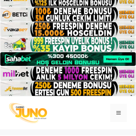
İçeriğe
atla
Menü