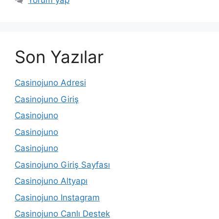
Yorum yap
Son Yazılar
Casinojuno Adresi
Casinojuno Giriş
Casinojuno
Casinojuno
Casinojuno
Casinojuno Giriş Sayfası
Casinojuno Altyapı
Casinojuno Instagram
Casinojuno Canlı Destek