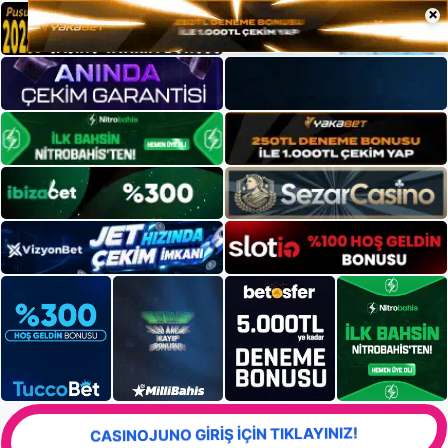
×
CASINOJUNO GİRİŞ İÇİN TIKLAYINIZ!