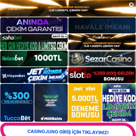
×
CASINOJUNO GİRİŞ İÇİN TIKLAYINIZ!