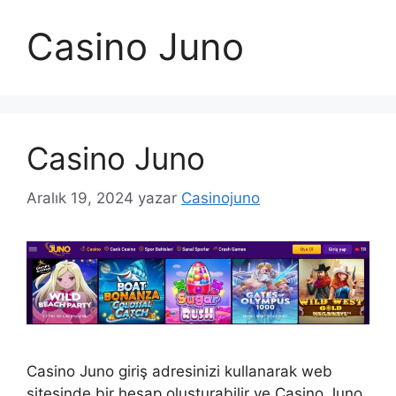
Casino Juno
Casino Juno
Aralık 19, 2024
yazar
Casinojuno
Casino Juno giriş adresinizi kullanarak web
sitesinde bir hesap oluşturabilir ve Casino Juno