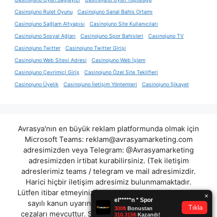
Casinojuno Rulet Oyunu
Casinojuno Sanal Bahis Ortamı
Casinojuno Sağlam Altyapısı
Casinojuno Site Kullanıcıları
Casinojuno Sosyal Ağları
Casinojuno Spor Bahisleri
Casinojuno TV
Casinojuno Twitter
Casinojuno Twitter Girişi
Casinojuno Web Sitesi Adresi
Casinojuno Web İşlem
Casinojuno Çevrimiçi Giriş
Casinojuno Özel Site Teklifleri
Casinojuno Üyelik
Casinojuno İletişim Yöntemleri
Casinojuno Şikayet
Avrasya'nın en büyük reklam platformunda olmak için
Microsoft Teams:
reklam@avrasyamarketing.com
adresimizden veya Telegram: @Avrasyamarketing
adresimizden irtibat kurabilirsiniz. (Tek iletişim
adreslerimiz teams / telegram ve mail adresimizdir.
Harici hiçbir iletişim adresimiz bulunmamaktadır.
Lütfen itibar etmeyiniz.) Türkiye yasalarına göre 7258
sayılı kanun uyarınca yasa dışı bahis oynamanın
cezaları mevcuttur. Şu an bulunduğunuz site hiç bir