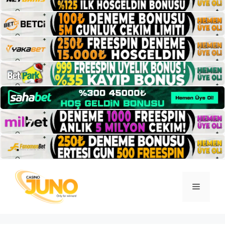
İçeriğe
atla
Menü