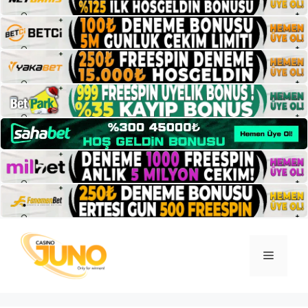
İçeriğe
atla
Menü