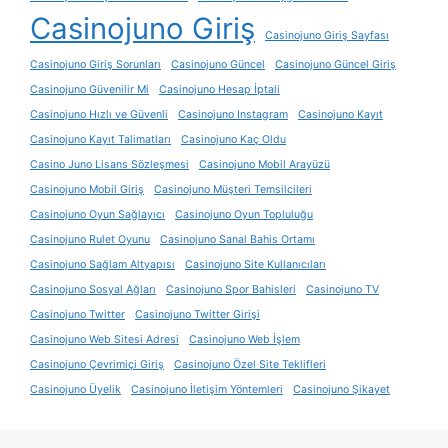
Casinojuno Giriş
Casinojuno Giriş Sayfası
Casinojuno Giriş Sorunları
Casinojuno Güncel
Casinojuno Güncel Giriş
Casinojuno Güvenilir Mi
Casinojuno Hesap İptali
Casinojuno Hızlı ve Güvenli
Casinojuno Instagram
Casinojuno Kayıt
Casinojuno Kayıt Talimatları
Casinojuno Kaç Oldu
Casino Juno Lisans Sözleşmesi
Casinojuno Mobil Arayüzü
Casinojuno Mobil Giriş
Casinojuno Müşteri Temsilcileri
Casinojuno Oyun Sağlayıcı
Casinojuno Oyun Topluluğu
Casinojuno Rulet Oyunu
Casinojuno Sanal Bahis Ortamı
Casinojuno Sağlam Altyapısı
Casinojuno Site Kullanıcıları
Casinojuno Sosyal Ağları
Casinojuno Spor Bahisleri
Casinojuno TV
Casinojuno Twitter
Casinojuno Twitter Girişi
Casinojuno Web Sitesi Adresi
Casinojuno Web İşlem
Casinojuno Çevrimiçi Giriş
Casinojuno Özel Site Teklifleri
Casinojuno Üyelik
Casinojuno İletişim Yöntemleri
Casinojuno Şikayet