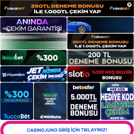
×
CASINOJUNO GİRİŞ İÇİN TIKLAYINIZ!