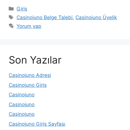
Kategoriler
Giriş
Etiketler
Casinojuno Belge Talebi
,
Casinojuno Üyelik
Yorum yap
Son Yazılar
Casinojuno Adresi
Casinojuno Giriş
Casinojuno
Casinojuno
Casinojuno
Casinojuno Giriş Sayfası