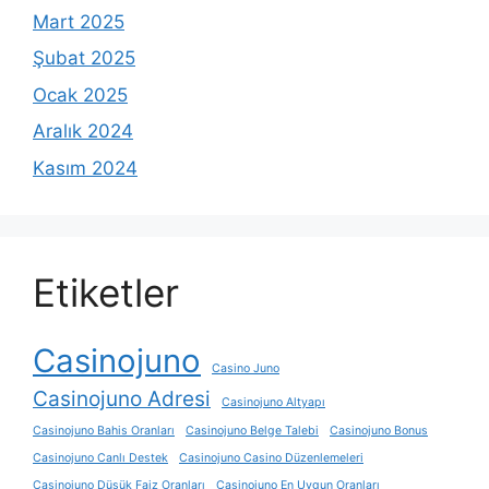
Mart 2025
Şubat 2025
Ocak 2025
Aralık 2024
Kasım 2024
Etiketler
Casinojuno
Casino Juno
Casinojuno Adresi
Casinojuno Altyapı
Casinojuno Bahis Oranları
Casinojuno Belge Talebi
Casinojuno Bonus
Casinojuno Canlı Destek
Casinojuno Casino Düzenlemeleri
Casinojuno Düşük Faiz Oranları
Casinojuno En Uygun Oranları