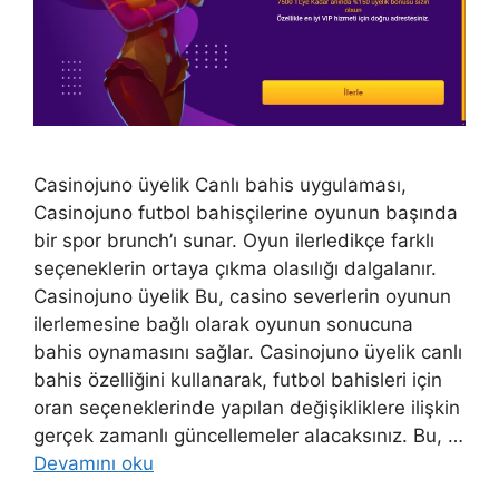
Casinojuno üyelik Canlı bahis uygulaması,
Casinojuno futbol bahisçilerine oyunun başında
bir spor brunch’ı sunar. Oyun ilerledikçe farklı
seçeneklerin ortaya çıkma olasılığı dalgalanır.
Casinojuno üyelik Bu, casino severlerin oyunun
ilerlemesine bağlı olarak oyunun sonucuna
bahis oynamasını sağlar. Casinojuno üyelik canlı
bahis özelliğini kullanarak, futbol bahisleri için
oran seçeneklerinde yapılan değişikliklere ilişkin
gerçek zamanlı güncellemeler alacaksınız. Bu, …
Devamını oku