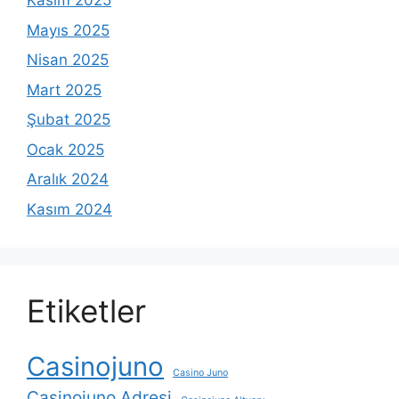
Kasım 2025
Mayıs 2025
Nisan 2025
Mart 2025
Şubat 2025
Ocak 2025
Aralık 2024
Kasım 2024
Etiketler
Casinojuno
Casino Juno
Casinojuno Adresi