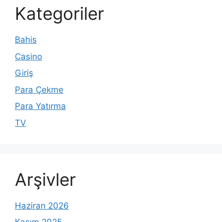
Kategoriler
Bahis
Casino
Giriş
Para Çekme
Para Yatırma
TV
Arşivler
Haziran 2026