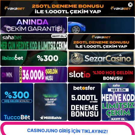
×
CASINOJUNO GİRİŞ İÇİN TIKLAYINIZ!