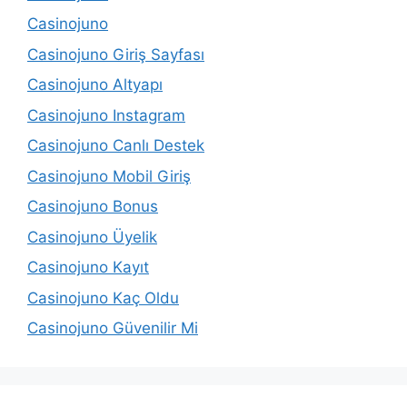
Casinojuno
Casinojuno Giriş Sayfası
Casinojuno Altyapı
Casinojuno Instagram
Casinojuno Canlı Destek
Casinojuno Mobil Giriş
Casinojuno Bonus
Casinojuno Üyelik
Casinojuno Kayıt
Casinojuno Kaç Oldu
Casinojuno Güvenilir Mi