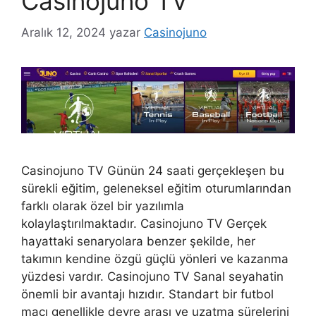
Casinojuno TV
Aralık 12, 2024
yazar
Casinojuno
Casinojuno TV Günün 24 saati gerçekleşen bu
sürekli eğitim, geleneksel eğitim oturumlarından
farklı olarak özel bir yazılımla
kolaylaştırılmaktadır. Casinojuno TV Gerçek
hayattaki senaryolara benzer şekilde, her
takımın kendine özgü güçlü yönleri ve kazanma
yüzdesi vardır. Casinojuno TV Sanal seyahatin
önemli bir avantajı hızıdır. Standart bir futbol
maçı genellikle devre arası ve uzatma sürelerini