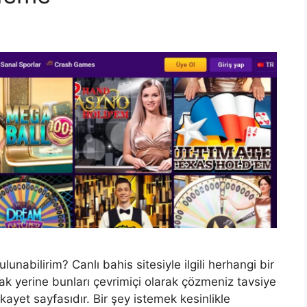
nabilirim? Canlı bahis sitesiyle ilgili herhangi bir
ak yerine bunları çevrimiçi olarak çözmeniz tavsiye
kayet sayfasıdır. Bir şey istemek kesinlikle